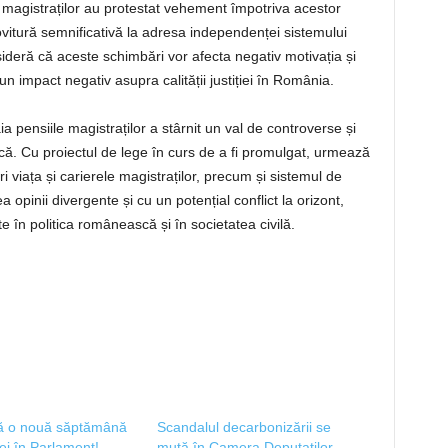
le magistraților au protestat vehement împotriva acestor
lovitură semnificativă la adresa independenței sistemului
onsideră că aceste schimbări vor afecta negativ motivația și
un impact negativ asupra calității justiției în România.
a pensiile magistraților a stârnit un val de controverse și
ă. Cu proiectul de lege în curs de a fi promulgat, urmează
viața și carierele magistraților, precum și sistemul de
opinii divergente și cu un potențial conflict la orizont,
 în politica românească și în societatea civilă.
 o nouă săptămână
Scandalul decarbonizării se
ei în Parlament!
mută în Camera Deputaților.