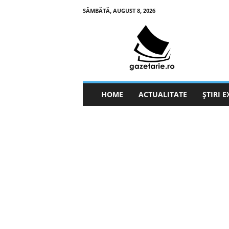
SÂMBĂTĂ, AUGUST 8, 2026
g
a
z
e
t
a
r
HOME
ACTUALITATE
ȘTIRI 
i
e
.
r
o