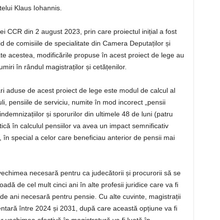
elui Klaus Iohannis.
ei CCR din 2 august 2023, prin care proiectul inițial a fost
pid de comisiile de specialitate din Camera Deputaților și
te acestea, modificările propuse în acest proiect de lege au
iri în rândul magistraților și cetățenilor.
ri aduse de acest proiect de lege este modul de calcul al
li, pensiile de serviciu, numite în mod incorect „pensii
 indemnizațiilor și sporurilor din ultimele 48 de luni (patru
ică în calculul pensiilor va avea un impact semnificativ
r, în special a celor care beneficiau anterior de pensii mai
vechimea necesară pentru ca judecătorii și procurorii să se
dă de cel mult cinci ani în alte profesii juridice care va fi
 de ani necesară pentru pensie. Cu alte cuvinte, magistrații
tară între 2024 și 2031, după care această opțiune va fi