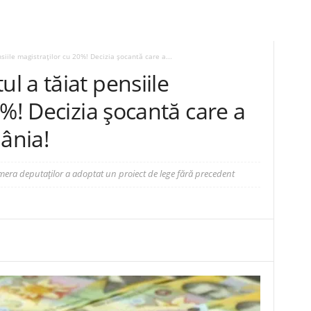
iile magistraților cu 20%! Decizia șocantă care a...
 a tăiat pensiile
0%! Decizia șocantă care a
mânia!
Camera deputaților a adoptat un proiect de lege fără precedent