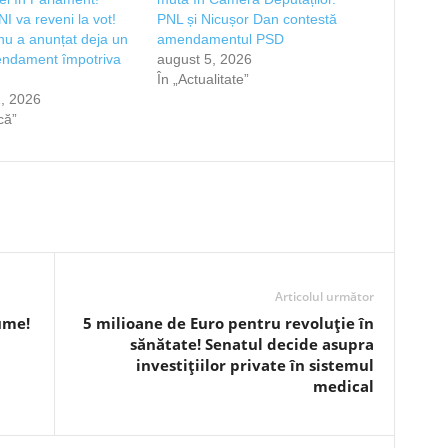
I va reveni la vot!
PNL și Nicușor Dan contestă
u a anunțat deja un
amendamentul PSD
ndament împotriva
august 5, 2026
În „Actualitate”
, 2026
ică”
Articolul următor
ume!
5 milioane de Euro pentru revoluție în
sănătate! Senatul decide asupra
investițiilor private în sistemul
medical