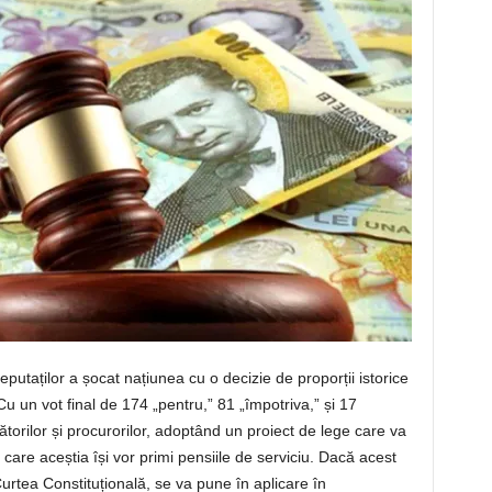
aților a șocat națiunea cu o decizie de proporții istorice
Cu un vot final de 174 „pentru,” 81 „împotriva,” și 17
cătorilor și procurorilor, adoptând un proiect de lege care va
care aceștia își vor primi pensiile de serviciu. Dacă acest
Curtea Constituțională, se va pune în aplicare în