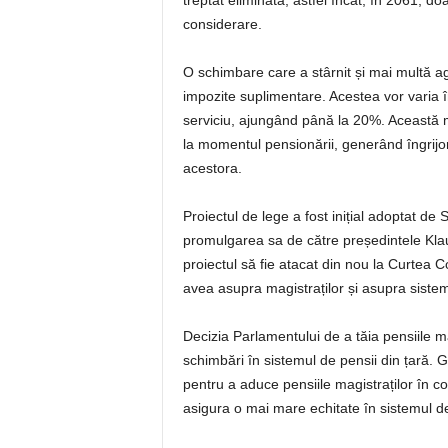
treptat eliminată, astfel încât, în 2061, do
considerare.
O schimbare care a stârnit și mai multă ag
impozite suplimentare. Acestea vor varia î
serviciu, ajungând până la 20%. Această mă
la momentul pensionării, generând îngrijor
acestora.
Proiectul de lege a fost inițial adoptat d
promulgarea sa de către președintele Klaus
proiectul să fie atacat din nou la Curtea Co
avea asupra magistraților și asupra sistem
Decizia Parlamentului de a tăia pensiile m
schimbări în sistemul de pensii din țară.
pentru a aduce pensiile magistraților în co
asigura o mai mare echitate în sistemul de