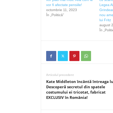
vor fi afectate pensiile!
Legea AN
octombrie 11, 2023
Grindean
În „Politică”
nou ame
lui Fritz
august 2
În „Polit
Articolul precedent
Kate Middleton încântă întreaga l
Descoperă secretul din spatele
costumului ei tricotat, fabricat
EXCLUSIV în România!