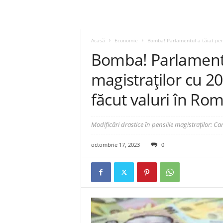
Acasă
Economie
Bomba! Parlamentul a tăiat pens
Bomba! Parlamentul
magistraților cu 2
făcut valuri în Ro
Modificări drastice în pensiile magistraților: 
octombrie 17, 2023
0