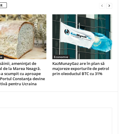
OR
ie
Economie
pâinii, amenințat de
KazMunayGaz are în plan să
l de la Marea Neagră.
majoreze exporturile de petrol
-a scumpit cu aproape
prin oleoductul BTC cu 31%
 Portul Constanța devine
tivă pentru Ucraina