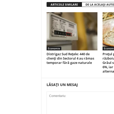
ARTICOLE SIMILARE
DE LA ACELAȘI AUT
Economie
Econom
Distrigaz Sud Rețele: 440 de
Prețul 
clienți din Sectorul 4 au rămas
războiu
temporar fără gaze naturale
Grâul s
6%, iar
alterna
LĂSAȚI UN MESAJ