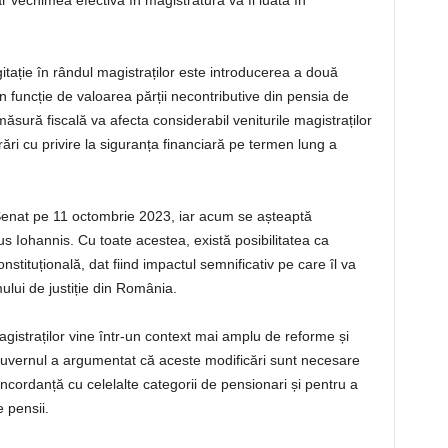
ar vechimea efectivă în magistratură va fi luată în
itație în rândul magistraților este introducerea a două
n funcție de valoarea părții necontributive din pensia de
sură fiscală va afecta considerabil veniturile magistraților
ări cu privire la siguranța financiară pe termen lung a
e Senat pe 11 octombrie 2023, iar acum se așteaptă
 Iohannis. Cu toate acestea, există posibilitatea ca
nstituțională, dat fiind impactul semnificativ pe care îl va
ului de justiție din România.
agistraților vine într-un context mai amplu de reforme și
 Guvernul a argumentat că aceste modificări sunt necesare
ncordanță cu celelalte categorii de pensionari și pentru a
 pensii.