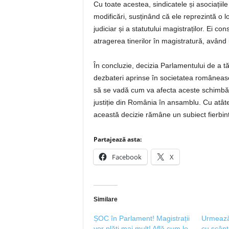
Cu toate acestea, sindicatele și asociații
modificări, susținând că ele reprezintă o 
judiciar și a statutului magistraților. Ei c
atragerea tinerilor în magistratură, având 
În concluzie, decizia Parlamentului de a tăi
dezbateri aprinse în societatea româneasc
să se vadă cum va afecta aceste schimbări 
justiție din România în ansamblu. Cu atâtea 
această decizie rămâne un subiect fierbinte
Partajează asta:
Facebook
X
Similare
ȘOC în Parlament! Magistrații
Urmează
vor plăti mai mult! Află cum le
cu scânt