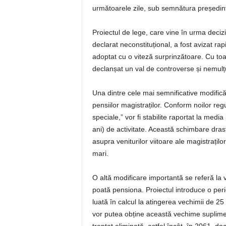
următoarele zile, sub semnătura președint
Proiectul de lege, care vine în urma decizi
declarat neconstituțional, a fost avizat ra
adoptat cu o viteză surprinzătoare. Cu toa
declanșat un val de controverse și nemulțum
Una dintre cele mai semnificative modifică
pensiilor magistraților. Conform noilor regu
speciale,” vor fi stabilite raportat la media
ani) de activitate. Această schimbare drast
asupra veniturilor viitoare ale magistrațilo
mari.
O altă modificare importantă se referă la 
poată pensiona. Proiectul introduce o perioa
luată în calcul la atingerea vechimii de 25
vor putea obține această vechime suplimen