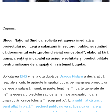
Cuprins:
Blocul Național Sindical solicită retragerea imediată a
proiectului noii Legi a salarizării în sectorul public, susținând
că documentul este „profund viciat conceptual”, elaborat fără
transparență și incapabil să asigure echitate și predictibilitate
pentru milioane de angajați din sistemul bugetar.
Solicitarea
BNS
vine la o zi după ce
Dragoș Pîslaru
a declarat că
reacțiile și criticile apărute în spațiul public pe marginea proiectului
de lege a salarizării sunt, în parte, legitime, în parte generate de
neînțelegerea proiectului sau de temeri ale angajaților, dar și
„manipulări cinice folosite în scop politic”. El
a subliniat că „niciun
venit aflat în plată în sectorul public nu va scădea ca urmare a