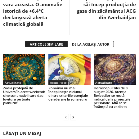
vara aceasta. O anomalie
săi încep producția de
istorică de +6,4°C
gaze din zăcământul ACG
declanșează alerta
din Azerbaidjan
climatică globală
ARTICOLE SIMILARE
DE LA ACELAȘI AUTOR
Actualitate
Actualitate
Actualitate
Zodia protejată de
România nu mai
Horoscopul zilei de 8
Univers în acest weekend:
îndeplinește niciunul
august 2026. Atenția
cine sunt nativii care dau
dintre criteriile esențiale
Berbecilor se mută
lovitura pe toate
de aderare la zona euro
radical de la proiectele
planurile
personale. Află ce se
întâmplă cu zodia ta
LĂSAȚI UN MESAJ