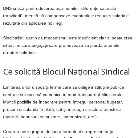
BNS critică și introducerea așa-numitei „diferențe salariale
tranzitorii”, menită să compenseze eventualele reduceri salariale
rezultate din aplicarea noii legi.
Sindicaliștii susțin că mecanismul este insuficient clar și poate crea
situații în care angajații care promovează să piardă anumite
drepturi salariale.
Ce solicită Blocul Național Sindical
Emiterea unor dispoziții ferme care să oblige instituțiile publice
centrale și locale să comunice în mod transparent Ministerului
Muncii pozițiile de încadrare pentru întregul personal bugetar,
precum și salariile în plată, cât și întreaga structură acestora
(sporuri, bonusuri, stimulente, indemnizații, etc.)
Crearea unor grupuri de lucru formate din reprezentanții