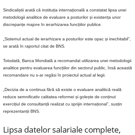
Sindicaliștii arată că instituția internațională a constatat lipsa unei
metodologii analitice de evaluare a posturilor și existența unor
discrepanțe majore în ierarhizarea funcțiilor publice.
„Sistemul actual de ierarhizare a posturilor este opac și inechitabil”,
se arată în raportul citat de BNS.
Totodată, Banca Mondială a recomandat utilizarea unei metodologii
analitice pentru evaluarea funcțiilor din sectorul public, însă această
recomandare nu s-ar regăsi în proiectul actual al legii.
„Decizia de a continua fără să existe o evaluare analitică reală
reduce semnificativ calitatea reformei și golește de conținut
exercițiul de consultanță realizat cu sprijin internațional”, susțin
reprezentanții BNS.
Lipsa datelor salariale complete,