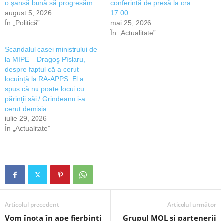
o şansă bună să progresăm
conferință de presă la ora
august 5, 2026
17:00
În „Politică”
mai 25, 2026
În „Actualitate”
Scandalul casei ministrului de
la MIPE – Dragoş Pîslaru,
despre faptul că a cerut
locuință la RA-APPS: El a
spus că nu poate locui cu
părinţii săi / Grindeanu i-a
cerut demisia
iulie 29, 2026
În „Actualitate”
Articolul precedent
Articolul următor
Vom înota în ape fierbinți
Grupul MOL și partenerii