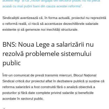
acestei legi” și că „niciun angajat din sectorul public nu va pleca
acasă cu mai puțini bani din cauza acestei reforme”.
Sindicaliștii avertizează că, în forma actuală, proiectul nu reprezintă
o reformă reală, ci riscă să accentueze dezechilibrele salariale
existente și să genereze noi inechități structurale.
BNS: Noua Lege a salarizării nu
rezolvă problemele sistemului
public
Într-un comunicat de presă transmis miercuri, Blocul Național
Sindical critică dur proiectul aflat în dezbatere publică și susține că
reforma salarizării a fost construită fără o analiză obiectivă a
posturilor și fără date complete privind salariile și beneficiile
acordate în sectorul public.