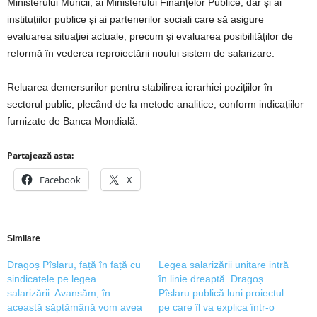
Ministerului Muncii, ai Ministerului Finanțelor Publice, dar și ai
instituțiilor publice și ai partenerilor sociali care să asigure
evaluarea situației actuale, precum și evaluarea posibilităților de
reformă în vederea reproiectării noului sistem de salarizare.
Reluarea demersurilor pentru stabilirea ierarhiei pozițiilor în
sectorul public, plecând de la metode analitice, conform indicațiilor
furnizate de Banca Mondială.
Partajează asta:
Facebook
X
Similare
Dragoș Pîslaru, față în față cu
Legea salarizării unitare intră
sindicatele pe legea
în linie dreaptă. Dragoș
salarizării: Avansăm, în
Pîslaru publică luni proiectul
această săptămână vom avea
pe care îl va explica într-o