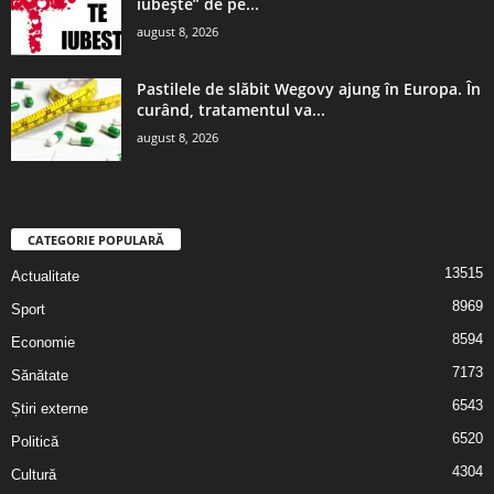
iubește” de pe...
august 8, 2026
Pastilele de slăbit Wegovy ajung în Europa. În
curând, tratamentul va...
august 8, 2026
CATEGORIE POPULARĂ
13515
Actualitate
8969
Sport
8594
Economie
7173
Sănătate
6543
Știri externe
6520
Politică
4304
Cultură