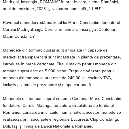
Madrigal, inscripţia „ROMANIA” în arc de cerc, stema României,
anul de emisiune „2025” şi valoarea nominală „1 LEU”.
Reversul monedei redă portretul lui Marin Constantin, fondatorul
Corului Madrigal, sigla Corului în fundal şi inscripţia „Centenar
Marin Constantin”.
Monedele din tombac cuprat sunt ambalate în capsule de
metacrilat transparent şi sunt încastrate în pliante de prezentare,
introduse în mape cartonate. Tirajul maxim pentru moneda din
tombac cuprat este de 5.000 piese. Preţul de vânzare pentru
moneda din tombac cuprat este de 240,00 lei, exclusiv TVA,
inclusiv pliantul de prezentare şi mapa cartonată.
Monedele din tombac cuprat cu tema Centenar Marin Constantin,
fondatorul Corului Madrigal au putere circulatorie pe teritoriul
României. Lansarea în circuitul numismatic a acestor monede se
realizează prin sucursalele regionale Bucureşti, Cluj, Constanţa,
Dolj, Iaşi şi Timiş ale Băncii Naţionale a României.