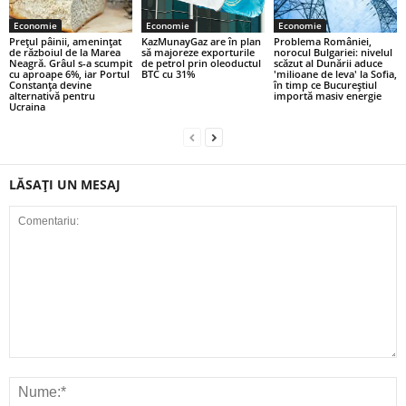
Economie
Economie
Economie
Prețul pâinii, amenințat
KazMunayGaz are în plan
Problema României,
de războiul de la Marea
să majoreze exporturile
norocul Bulgariei: nivelul
Neagră. Grâul s-a scumpit
de petrol prin oleoductul
scăzut al Dunării aduce
cu aproape 6%, iar Portul
BTC cu 31%
'milioane de leva' la Sofia,
Constanța devine
în timp ce Bucureștiul
alternativă pentru
importă masiv energie
Ucraina
LĂSAȚI UN MESAJ