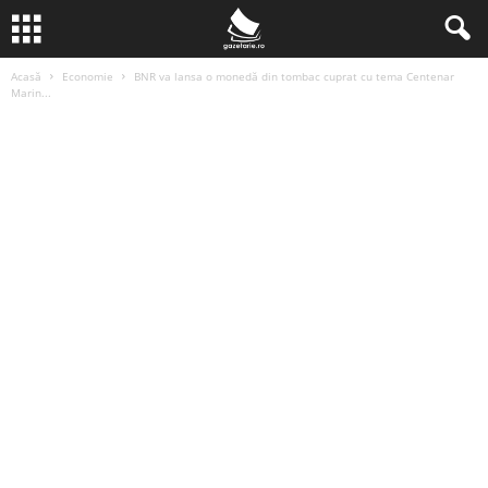
Acasă
Economie
BNR va lansa o monedă din tombac cuprat cu tema Centenar
Marin...