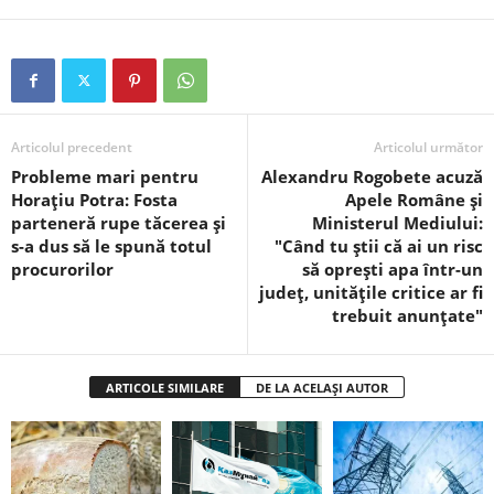
Articolul precedent
Articolul următor
Probleme mari pentru
Alexandru Rogobete acuză
Horațiu Potra: Fosta
Apele Române și
parteneră rupe tăcerea și
Ministerul Mediului:
s-a dus să le spună totul
"Când tu ştii că ai un risc
procurorilor
să opreşti apa într-un
judeţ, unităţile critice ar fi
trebuit anunţate"
ARTICOLE SIMILARE
DE LA ACELAȘI AUTOR