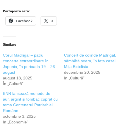
Partajează asta:
Facebook
X
Similare
Corul Madrigal – patru
Concert de colinde Madrigal,
concerte extraordinare în
sâmbătă seara, în fața casei
Japonia, în perioada 19 – 26
Mița Biciclista
august
decembrie 20, 2025
august 18, 2025
În „Cultură”
În „Cultură”
BNR lansează monede de
aur, argint și tombac cuprat cu
tema Centenarul Patriarhiei
Române
octombrie 3, 2025
În „Economie”