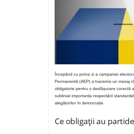
Începând cu prima zi a campaniei electorale
Permanentă (AEP) a transmis un mesaj clar c
obligatorie pentru o desfășurare corectă a
subliniat importanța respectării standarde
alegătorilor în democrație.
Ce obligații au partid