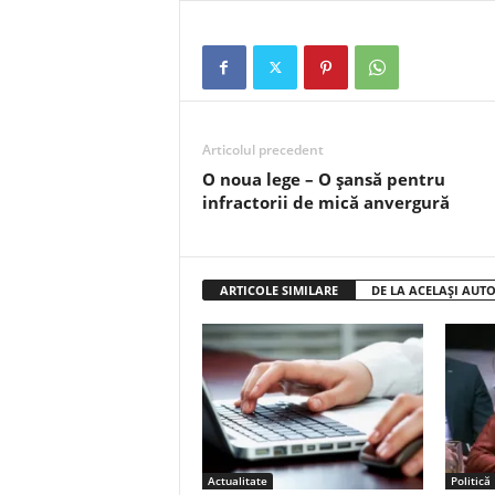
Articolul precedent
O noua lege – O șansă pentru
infractorii de mică anvergură
ARTICOLE SIMILARE
DE LA ACELAȘI AUT
Actualitate
Politică