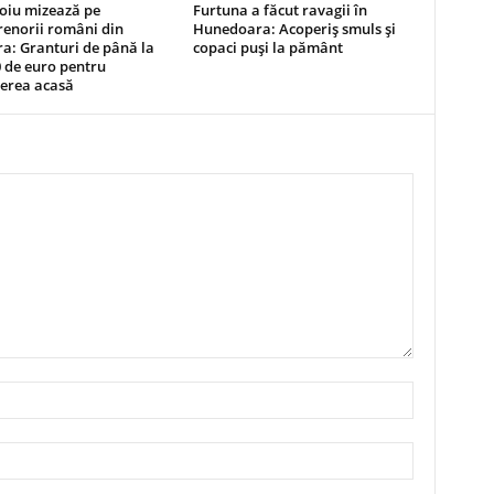
oiu mizează pe
Furtuna a făcut ravagii în
renorii români din
Hunedoara: Acoperiș smuls și
a: Granturi de până la
copaci puși la pământ
 de euro pentru
cerea acasă