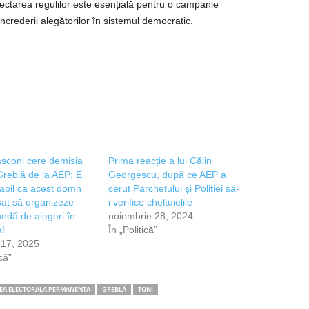
espectarea regulilor este esențială pentru o campanie
ncrederii alegătorilor în sistemul democratic.
sconi cere demisia
Prima reacție a lui Călin
 Greblă de la AEP: E
Georgescu, după ce AEP a
abil ca acest domn
cerut Parchetului și Poliției să-
ăsat să organizeze
i verifice cheltuielile
undă de alegeri în
noiembrie 28, 2024
!
În „Politică”
 17, 2025
ică”
EA ELECTORALA PERMANENTA
GREBLĂ
TONI