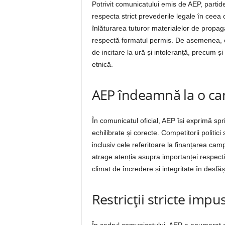
Potrivit comunicatului emis de AEP, partidel
respecta strict prevederile legale în ceea
înlăturarea tuturor materialelor de propag
respectă formatul permis. De asemenea, est
de incitare la ură și intoleranță, precum ș
etnică.
AEP îndeamnă la o cam
În comunicatul oficial, AEP își exprimă sp
echilibrate și corecte. Competitorii politic
inclusiv cele referitoare la finanțarea ca
atrage atenția asupra importanței respectări
climat de încredere și integritate în desf
Restricții stricte imp