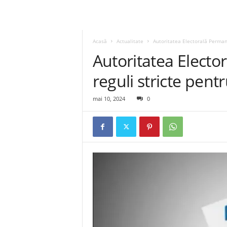
Acasă
Actualitate
Autoritatea Electorală Perman
Autoritatea Elect
reguli stricte pen
mai 10, 2024
0