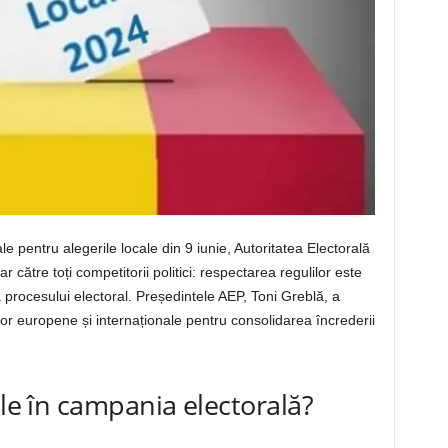
 pentru alegerile locale din 9 iunie, Autoritatea Electorală
ătre toți competitorii politici: respectarea regulilor este
 procesului electoral. Președintele AEP, Toni Greblă, a
lor europene și internaționale pentru consolidarea încrederii
ele în campania electorală?