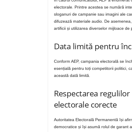
În cadrul comunicatului, AEP a enumerat o 
electorale. Printre acestea se numără interd
sloganuri de campanie sau imagini ale candid
difuzează materiale audio. De asemenea, s
artificii și utilizarea diverselor mijloace de
Data limită pentru în
Conform AEP, campania electorală se înche
esențială pentru toți competitorii politici, 
această dată limită.
Respectarea regulilor
electorale corecte
Autoritatea Electorală Permanentă își afi
democratice și își asumă rolul de garant a