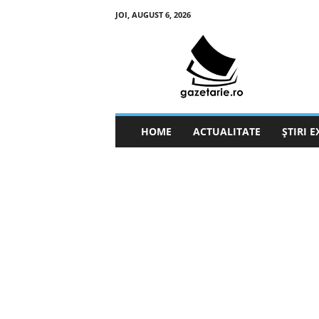
JOI, AUGUST 6, 2026
g
a
z
e
t
a
r
HOME
ACTUALITATE
ȘTIRI 
i
e
.
r
o