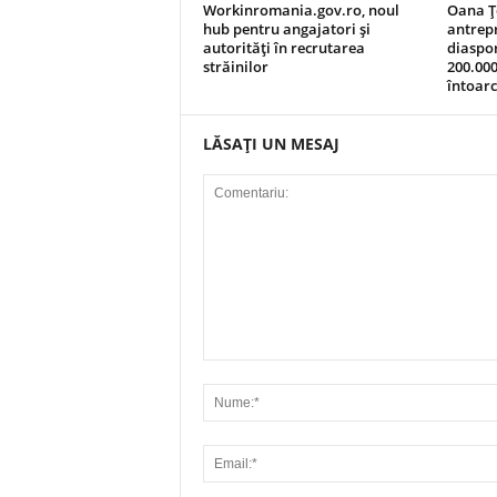
Workinromania.gov.ro, noul
Oana Ț
hub pentru angajatori și
antrep
autorități în recrutarea
diaspor
străinilor
200.000
întoar
LĂSAȚI UN MESAJ