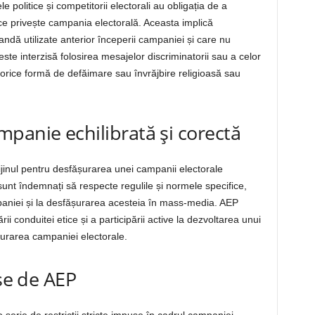
e politice și competitorii electorali au obligația de a
 ce privește campania electorală. Aceasta implică
andă utilizate anterior începerii campaniei și care nu
e interzisă folosirea mesajelor discriminatorii sau a celor
i orice formă de defăimare sau învrăjbire religioasă sau
panie echilibrată și corectă
rijinul pentru desfășurarea unei campanii electorale
i sunt îndemnați să respecte regulile și normele specifice,
mpaniei și la desfășurarea acesteia în mass-media. AEP
i conduitei etice și a participării active la dezvoltarea unui
ășurarea campaniei electorale.
use de AEP