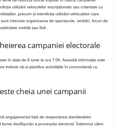
serie de restricții stricte impuse în cadrul campaniei
icția utilizării vehiculelor inscripționate sau colantate cu
aților, precum și interdicția utilizării vehiculelor care
unt interzise organizarea de spectacole, serbări, focuri de
 publicitate mobilă sau fixă.
cheierea campaniei electorale
ie în data de 8 iunie la ora 7:00. Această informație este
care trebuie să-și planifice activitățile în concordanță cu
 este cheia unei campanii
rmă angajamentul față de respectarea standardelor
l bunei desfășurări a procesului electoral. Îndemnul către