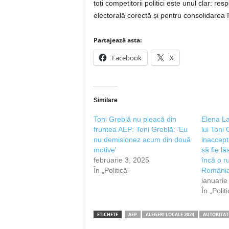
toți competitorii politici este unul clar: r
electorală corectă și pentru consolidarea î
Partajează asta:
Facebook
X
Similare
Toni Greblă nu pleacă din
Elena La
fruntea AEP: Toni Greblă: 'Eu
lui Toni
nu demisionez acum din două
inaccept
motive'
să fie l
februarie 3, 2025
încă o r
În „Politică”
România
ianuarie
În „Polit
ETICHETE
AEP
ALEGERI LOCALE 2024
AUTORITAT