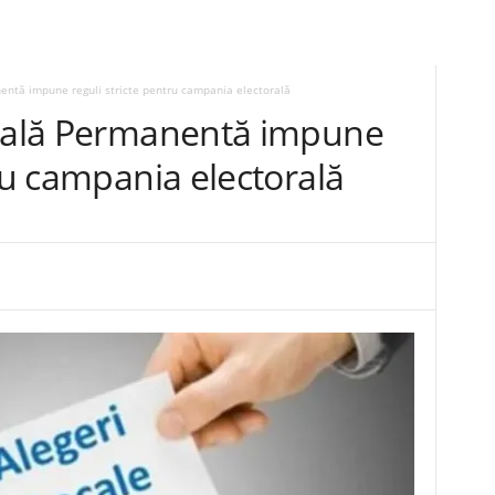
entă impune reguli stricte pentru campania electorală
orală Permanentă impune
tru campania electorală