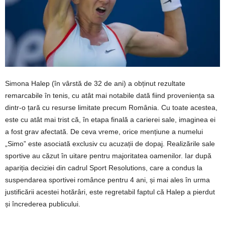
Simona Halep (în vârstă de 32 de ani) a obținut rezultate
remarcabile în tenis, cu atât mai notabile dată fiind proveniența sa
dintr-o țară cu resurse limitate precum România. Cu toate acestea,
este cu atât mai trist că, în etapa finală a carierei sale, imaginea ei
a fost grav afectată. De ceva vreme, orice mențiune a numelui
„Simo” este asociată exclusiv cu acuzații de dopaj. Realizările sale
sportive au căzut în uitare pentru majoritatea oamenilor. Iar după
apariția deciziei din cadrul Sport Resolutions, care a condus la
suspendarea sportivei românce pentru 4 ani, și mai ales în urma
justificării acestei hotărâri, este regretabil faptul că Halep a pierdut
și încrederea publicului.