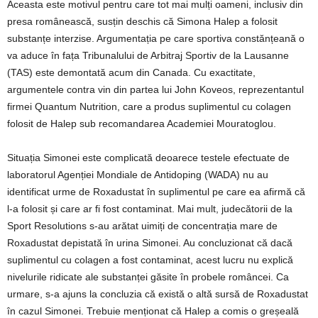
Aceasta este motivul pentru care tot mai mulți oameni, inclusiv din
presa românească, susțin deschis că Simona Halep a folosit
substanțe interzise. Argumentația pe care sportiva constănțeană o
va aduce în fața Tribunalului de Arbitraj Sportiv de la Lausanne
(TAS) este demontată acum din Canada. Cu exactitate,
argumentele contra vin din partea lui John Koveos, reprezentantul
firmei Quantum Nutrition, care a produs suplimentul cu colagen
folosit de Halep sub recomandarea Academiei Mouratoglou.
Situația Simonei este complicată deoarece testele efectuate de
laboratorul Agenției Mondiale de Antidoping (WADA) nu au
identificat urme de Roxadustat în suplimentul pe care ea afirmă că
l-a folosit și care ar fi fost contaminat. Mai mult, judecătorii de la
Sport Resolutions s-au arătat uimiți de concentrația mare de
Roxadustat depistată în urina Simonei. Au concluzionat că dacă
suplimentul cu colagen a fost contaminat, acest lucru nu explică
nivelurile ridicate ale substanței găsite în probele româncei. Ca
urmare, s-a ajuns la concluzia că există o altă sursă de Roxadustat
în cazul Simonei. Trebuie menționat că Halep a comis o greșeală