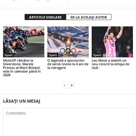
ARTICOLE SIMILARE
DE LA ACELAȘI AUTOR
Sport
Sport
Sport
MotoGP rămâne la
O legendă a sporturilor
Leo Messi a stabilit un
Silverstone. Marele
de iarnă revine la 4 ani de
nou record la echipa de
Premiu al Marii Britanii
la retragere
club
este în calendar până în
2028
LĂSAȚI UN MESAJ