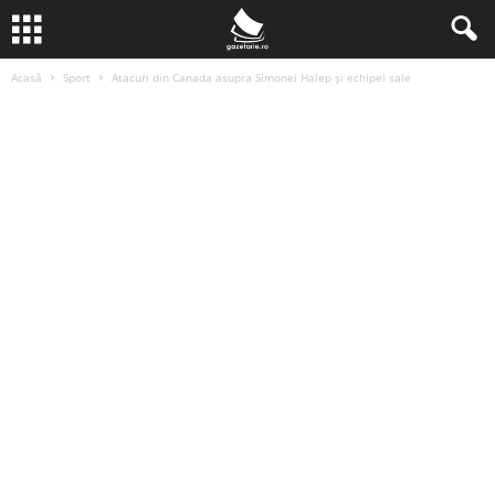
Acasă
Sport
Atacuri din Canada asupra Simonei Halep și echipei sale