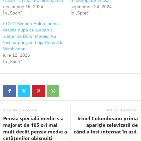
Halep. Nu mai are nicio şansă
o nedreptate uriașă”
decembrie 16, 2024
septembrie 24, 2024
În „Sport”
În „Sport”
FOTO Simona Halep, prima
reacție după ce a apărut
alături de Dorin Mateiu. Au
fost surprinși în Loja Regală la
Wimbledon
iulie 12, 2026
În „Sport”
Articolul precedent
Articolul următor
Pensia specială medie s-a
Irinel Columbeanu prima
majorat de 105 ori mai
apariție televizată de
mult decât pensia medie a
când a fost internat în azil.
cetățenilor obișnuiți