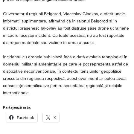
Guvernatorul regiunii Belgorod, Viaceslav Gladkov, a oferit unele
informații suplimentare, afirmând că în raionul Belgorod și în
districtul orășenesc Iakovlev au fost distruse șase drone ucrainene
în cadrul acestui incident. Cu toate acestea, nu au fost raportate
distrugeri materiale sau victime în urma atacului.
Incidentul cu dronele subliniază încă o dată evoluția tehnologiei în
domeniul militar și amenințările pe care le pot reprezenta astfel de
dispozitive neconvenționale. În contextul tensiunilor geopolitice
crescute din regiunea respectivă, acest eveniment ar putea avea
consecințe semnificative pentru securitatea regională și relațiile
internaționale.
Partajează asta:
Facebook
X