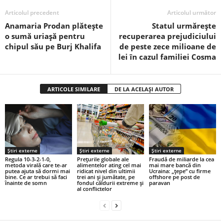
Articolul precedent
Articolul următor
Anamaria Prodan plătește
Statul urmărește
o sumă uriașă pentru
recuperarea prejudiciului
chipul său pe Burj Khalifa
de peste zece milioane de
lei în cazul familiei Cosma
ARTICOLE SIMILARE
DE LA ACELAȘI AUTOR
Știri externe
Știri externe
Știri externe
Regula 10-3-2-1-0,
Prețurile globale ale
Fraudă de miliarde la cea
metoda virală care te-ar
alimentelor ating cel mai
mai mare bancă din
putea ajuta să dormi mai
ridicat nivel din ultimii
Ucraina: „țepe” cu firme
bine. Ce ar trebui să faci
trei ani și jumătate, pe
offshore pe post de
înainte de somn
fondul căldurii extreme și
paravan
al conflictelor