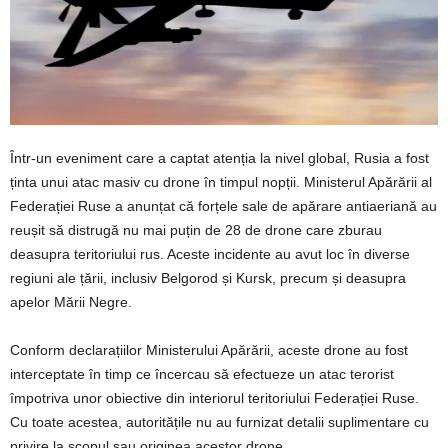
Într-un eveniment care a captat atenția la nivel global, Rusia a fost
ținta unui atac masiv cu drone în timpul nopții. Ministerul Apărării al
Federației Ruse a anunțat că forțele sale de apărare antiaeriană au
reușit să distrugă nu mai puțin de 28 de drone care zburau
deasupra teritoriului rus. Aceste incidente au avut loc în diverse
regiuni ale țării, inclusiv Belgorod și Kursk, precum și deasupra
apelor Mării Negre.
Conform declarațiilor Ministerului Apărării, aceste drone au fost
interceptate în timp ce încercau să efectueze un atac terorist
împotriva unor obiective din interiorul teritoriului Federației Ruse.
Cu toate acestea, autoritățile nu au furnizat detalii suplimentare cu
privire la scopul sau originea acestor drone.