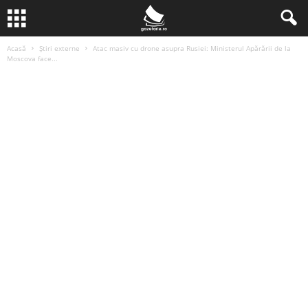
Acasă
Știri externe
Atac masiv cu drone asupra Rusiei: Ministerul Apărării de la
Moscova face...