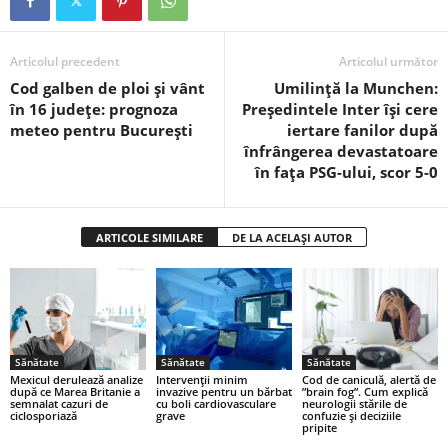
Articolul precedent
Articolul următor
Cod galben de ploi și vânt
Umilință la Munchen:
în 16 județe: prognoza
Președintele Inter își cere
meteo pentru București
iertare fanilor după
înfrângerea devastatoare
în fața PSG-ului, scor 5-0
ARTICOLE SIMILARE
DE LA ACELAȘI AUTOR
Sănătate
Sănătate
Sănătate
Mexicul derulează analize
Intervenții minim
Cod de caniculă, alertă de
după ce Marea Britanie a
invazive pentru un bărbat
”brain fog”. Cum explică
semnalat cazuri de
cu boli cardiovasculare
neurologii stările de
ciclosporiază
grave
confuzie și deciziile
pripite