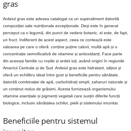
gras
Ardeiul gras este adesea catalogat ca un superaliment datorită
compoziției sale nutriționale excepționale. Deși este în general
perceput ca o legumă, din punct de vedere botanic, el este, de fapt,
un fruct. Indiferent de acest aspect, ceea ce contează este
valoarea pe care o oferă: conține puține calorii, multă apă și o
concentrație semnificativă de vitamine și antioxidanți. Face parte
din aceeași familie cu roșiile și ardeii iuți, având origini în regiunile
Americii Centrale și de Sud. Ardeiul gras este hidratant, sățios și
oferă un echilibru ideal între gust și beneficiile pentru sănătate,
datorită combinației de apă, carbohidrați simpli, zaharuri naturale și
un conținut redus de grăsimi. Acesta furnizează organismului
vitamine esențiale și pigmenți vegetali care susțin diferite funcții
biologice, inclusiv sănătatea ochilor, pielii și sistemului imunitar.
Beneficiile pentru sistemul