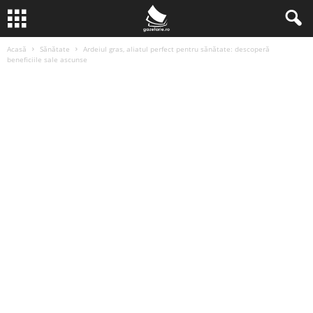
Acasă
Sănătate
Ardeiul gras, aliatul perfect pentru sănătate: descoperă
beneficiile sale ascunse