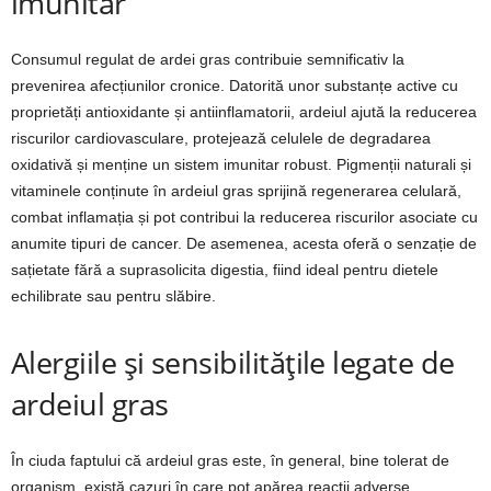
imunitar
Consumul regulat de ardei gras contribuie semnificativ la
prevenirea afecțiunilor cronice. Datorită unor substanțe active cu
proprietăți antioxidante și antiinflamatorii, ardeiul ajută la reducerea
riscurilor cardiovasculare, protejează celulele de degradarea
oxidativă și menține un sistem imunitar robust. Pigmenții naturali și
vitaminele conținute în ardeiul gras sprijină regenerarea celulară,
combat inflamația și pot contribui la reducerea riscurilor asociate cu
anumite tipuri de cancer. De asemenea, acesta oferă o senzație de
sațietate fără a suprasolicita digestia, fiind ideal pentru dietele
echilibrate sau pentru slăbire.
Alergiile și sensibilitățile legate de
ardeiul gras
În ciuda faptului că ardeiul gras este, în general, bine tolerat de
organism, există cazuri în care pot apărea reacții adverse.