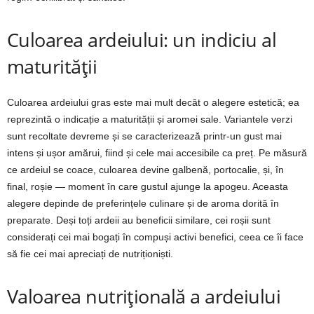
Culoarea ardeiului: un indiciu al
maturității
Culoarea ardeiului gras este mai mult decât o alegere estetică; ea
reprezintă o indicație a maturității și aromei sale. Variantele verzi
sunt recoltate devreme și se caracterizează printr-un gust mai
intens și ușor amărui, fiind și cele mai accesibile ca preț. Pe măsură
ce ardeiul se coace, culoarea devine galbenă, portocalie, și, în
final, roșie — moment în care gustul ajunge la apogeu. Aceasta
alegere depinde de preferințele culinare și de aroma dorită în
preparate. Deși toți ardeii au beneficii similare, cei roșii sunt
considerați cei mai bogați în compuși activi benefici, ceea ce îi face
să fie cei mai apreciați de nutriționiști.
Valoarea nutrițională a ardeiului