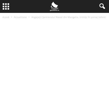
Acasă
Actualitate
Angajații Șantierului Naval din Mangalia, trimiși în șomaj tehnic