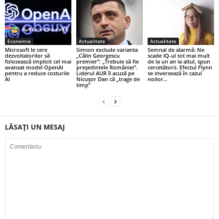
Economie
Actualitate
Actualitate
Microsoft le cere
Simion exclude varianta
Semnal de alarmă: Ne
dezvoltatorilor să
„Călin Georgescu
scade IQ-ul tot mai mult
folosească implicit cel mai
premier”: „Trebuie să fie
de la un an la altul, spun
avansat model OpenAI
președintele României”.
cercetătorii. Efectul Flynn
pentru a reduce costurile
Liderul AUR îl acuză pe
se inversează în cazul
AI
Nicușor Dan că „trage de
noilor...
timp”
LĂSAȚI UN MESAJ