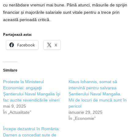
cu nerăbdare vremuri mai bune. Până atunci, măsurile de sprijin
financiar și majorările salariale sunt vitale pentru a trece prin
această perioadă critică.
Partajează asta:
Facebook
X
Similare
Proteste la Ministerul
Klaus Iohannis, somat să
Economiei: angajaţii
intervină pentru salvarea
Şantierului Naval Mangalia îşi
Șantierului Naval Mangalia.
fac auzite revendicările vineri
Mii de locuri de muncă sunt în
mai 9, 2025
pericol
În „Actualitate”
ianuarie 29, 2025
În „Economie”
Începe dezastrul în România:
Damen a concediat sute de