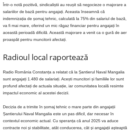
Într-o notă pozitivă, sindicaliștii au reușit să negocieze o majorare a
salariilor de bază pentru angajați. Aceasta înseamnă că
indemnizația de șomaj tehnic, calculată la 75% din salariul de bază,
va fi mai mare, oferind un mic răgaz financiar pentru angajați în
această perioadă dificilă. Această majorare a venit ca o gură de aer
proaspăt pentru muncitorii afectați.
Radioul local raportează
Radio România Constanța a relatat că la Șantierul Naval Mangalia
sunt angajați 1.480 de salariați. Acești muncitori și familiile lor sunt
profund afectați de actuala situație, iar comunitatea locală resimte
impactul economic al acestei decizii.
Decizia de a trimite în șomaj tehnic o mare parte din angajații
Șantierului Naval Mangalia este un pas dificil, dar necesar în
contextul economic actual. Cu speranța că anul 2025 va aduce
contracte noi și stabilitate, atât conducerea, cât și angajații așteaptă