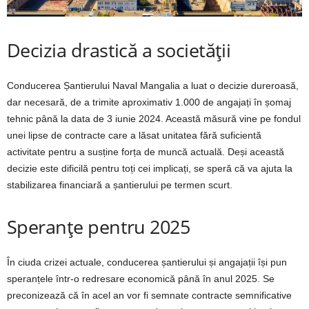
Decizia drastică a societății
Conducerea Șantierului Naval Mangalia a luat o decizie dureroasă,
dar necesară, de a trimite aproximativ 1.000 de angajați în șomaj
tehnic până la data de 3 iunie 2024. Această măsură vine pe fondul
unei lipse de contracte care a lăsat unitatea fără suficientă
activitate pentru a susține forța de muncă actuală. Deși această
decizie este dificilă pentru toți cei implicați, se speră că va ajuta la
stabilizarea financiară a șantierului pe termen scurt.
Speranțe pentru 2025
În ciuda crizei actuale, conducerea șantierului și angajații își pun
speranțele într-o redresare economică până în anul 2025. Se
preconizează că în acel an vor fi semnate contracte semnificative