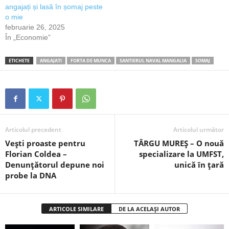
angajați și lasă în șomaj peste
o mie
februarie 26, 2025
În „Economie”
ETICHETE
ANGAJATI
FORTA DE MUNCA
SANTIERUL NAVAL MANGALIA
SOMAJ
Articolul precedent
Articolul următor
Vești proaste pentru
TÂRGU MUREȘ – O nouă
Florian Coldea –
specializare la UMFST,
Denunțătorul depune noi
unică în țară
probe la DNA
ARTICOLE SIMILARE
DE LA ACELAȘI AUTOR