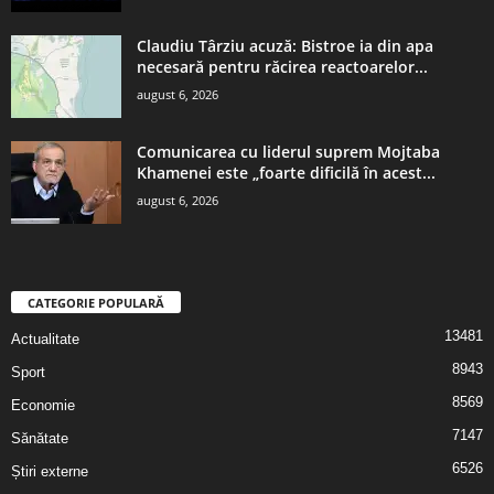
Claudiu Târziu acuză: Bistroe ia din apa
necesară pentru răcirea reactoarelor...
august 6, 2026
Comunicarea cu liderul suprem Mojtaba
Khamenei este „foarte dificilă în acest...
august 6, 2026
CATEGORIE POPULARĂ
13481
Actualitate
8943
Sport
8569
Economie
7147
Sănătate
6526
Știri externe