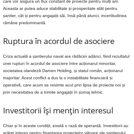
care vor asigura un flux constant de proiecte pentru mulți ani.
Aceasta ar putea aduce stabilitate și prosperitate atât pentru
șantier, cât și pentru angajații săi, însă până atunci, incertitudinea
rămâne predominantă.
Ruptura în acordul de asociere
Criza actuală a șantierului naval are rădăcini adânci, fiind rezultatul
unei rupturi în acordul de asociere între acționarul minoritar,
societatea olandeză Damen Holding, și statul român, acționarul
majoritar. Acest conflict a dus la o instabilitate financiară și
operativă, care acum se resimte acut prin lipsa de proiecte noi și
prin necesitatea de a trimite angajații în șomaj tehnic.
Investitorii își mențin interesul
Chiar și în aceste condiții, există o rază de speranță. Investitorii au
arătat interes pentru finanțarea proiectelor viitoare ale șantierului