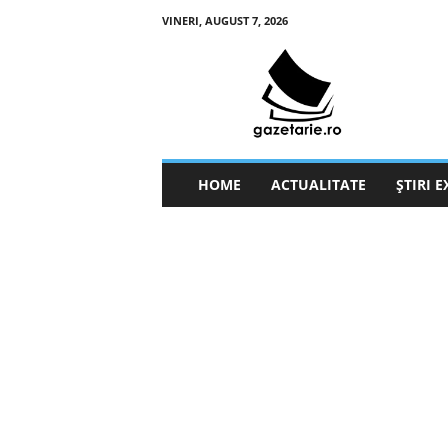
VINERI, AUGUST 7, 2026
g
a
z
e
t
a
r
HOME
ACTUALITATE
ȘTIRI 
i
e
.
r
o