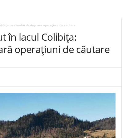
olibița: scafandrii desfășoară operațiuni de căutare
 în lacul Colibița:
ară operațiuni de căutare