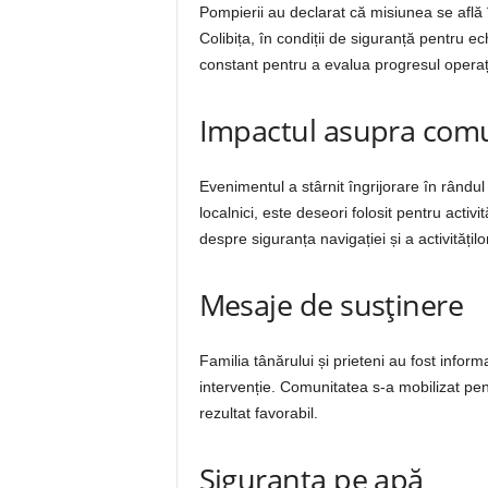
Pompierii au declarat că misiunea se află 
Colibița, în condiții de siguranță pentru ec
constant pentru a evalua progresul operați
Impactul asupra comu
Evenimentul a stârnit îngrijorare în rândul l
localnici, este deseori folosit pentru activit
despre siguranța navigației și a activități
Mesaje de susținere
Familia tânărului și prieteni au fost infor
intervenție. Comunitatea s-a mobilizat pent
rezultat favorabil.
Siguranța pe apă