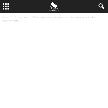
Acasă
Știri externe
Afectează în special copiii și în lipsa vaccinului produce o
moarte foarte...