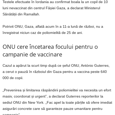
Testele efectuate în Iordania au confirmat boala la un copil de 10
luni nevaccinat din centrul Fâșiei Gaza, a declarat Ministerul
Sănătății din Ramallah.
Potrivit ONU, Gaza, aflată acum în a 11-a lună de război, nu a
înregistrat niciun caz de poliomielită de 25 de ani.
ONU cere încetarea focului pentru o
campanie de vaccinare
Cazul a apărut la scurt timp după ce șeful ONU, António Guterres,
a cerut o pauză în războiul din Gaza pentru a vaccina peste 640
000 de copii.
„Prevenirea și limitarea răspândirii poliomielitei va necesita un efort
masiv, coordonat și urgent”, a declarat Guterres reporterilor la
sediul ONU din New York. „Fac apel la toate părțile să ofere imediat
asigurări concrete care să garanteze pauze umanitare pentru
campanie”.