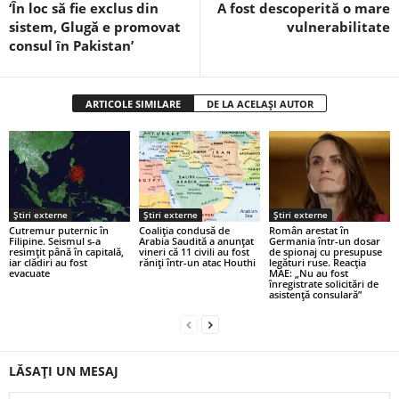
‘În loc să fie exclus din
A fost descoperită o mare
sistem, Glugă e promovat
vulnerabilitate
consul în Pakistan’
ARTICOLE SIMILARE
DE LA ACELAȘI AUTOR
Știri externe
Știri externe
Știri externe
Cutremur puternic în
Coaliția condusă de
Român arestat în
Filipine. Seismul s-a
Arabia Saudită a anunțat
Germania într-un dosar
resimțit până în capitală,
vineri că 11 civili au fost
de spionaj cu presupuse
iar clădiri au fost
răniți într-un atac Houthi
legături ruse. Reacția
evacuate
MAE: „Nu au fost
înregistrate solicitări de
asistenţă consulară”
LĂSAȚI UN MESAJ