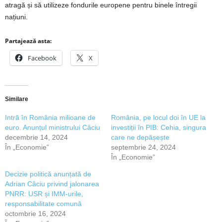
atragă și să utilizeze fondurile europene pentru binele întregii
națiuni.
Partajează asta:
Facebook
X
Similare
Intră în România milioane de
România, pe locul doi în UE la
euro. Anunțul ministrului Câciu
investiții în PIB: Cehia, singura
decembrie 14, 2024
care ne depășește
În „Economie”
septembrie 24, 2024
În „Economie”
Decizie politică anunțată de
Adrian Câciu privind jalonarea
PNRR: USR și IMM-urile,
responsabilitate comună
octombrie 16, 2024