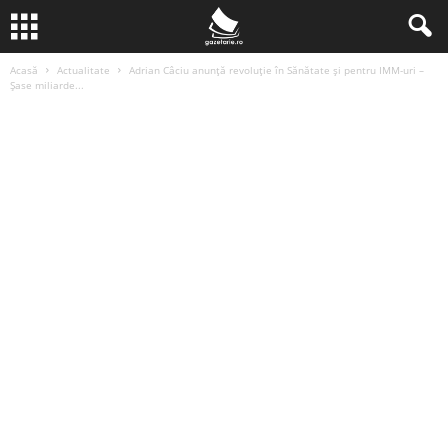
Acasă
Actualitate
Adrian Câciu anunță revoluție în Sănătate și pentru IMM-uri –
Șase miliarde...