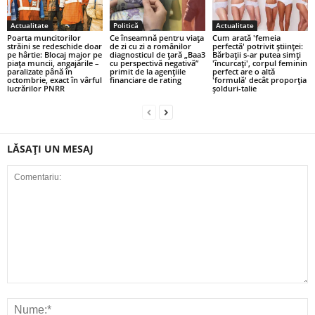
Actualitate
Politică
Actualitate
Poarta muncitorilor
Ce înseamnă pentru viața
Cum arată 'femeia
străini se redeschide doar
de zi cu zi a românilor
perfectă' potrivit științei:
pe hârtie: Blocaj major pe
diagnosticul de țară „Baa3
Bărbații s-ar putea simți
piața muncii, angajările –
cu perspectivă negativă”
'încurcați', corpul feminin
paralizate până în
primit de la agențiile
perfect are o altă
octombrie, exact în vârful
financiare de rating
'formulă' decât proporția
lucrărilor PNRR
șolduri-talie
LĂSAȚI UN MESAJ