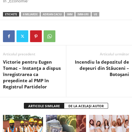
În „Economie”
ETICHETE
6 MILIARDE
ADRIAN CACIU
IMM
IMM-URI
UE
Articolul precedent
Articolul următor
Victorie pentru Eugen
Incendiu la depozitul de
Tomac – Instanța a dispus
deșeuri din Stăuceni –
înregistrarea ca
Botoșani
președinte al PMP în
Registrul Partidelor
ARTICOLE SIMILARE
DE LA ACELAȘI AUTOR