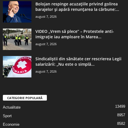
Bolojan respinge acuzațiile privind golirea
barajelor și apără renunțarea la cărbune:...
august 7, 2026
VIDEO „Vrem să plece” – Protestele anti-
imigrație iau amploare în Marea...
august 7, 2026
Sindicaliștii din sănătate cer rescrierea Legii
salarizării: „Nu este o simplă...
august 7, 2026
CATEGORIE POPULARĂ
13499
Actualitate
8957
Sport
8582
Economie