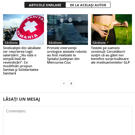
ARTICOLE SIMILARE
DE LA ACELAȘI AUTOR
Sănătate
Sănătate
Sănătate
Sindicaliștii din sănătate
Primele intervenții
Testele pe oameni
cer rescrierea Legii
urologice asistate robotic
continuă: Cercetătorii
salarizării: „Nu este o
au fost realizate la
susțin că au găsit noi
simplă listă de
Spitalul Județean din
beneficii surprinzătoare
revendicări”. Ce
Miercurea-Ciuc
ale medicamentelor GLP
modificări propun
Sanitas și Solidaritatea
Sanitară
LĂSAȚI UN MESAJ