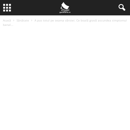
Acasă
Sănătate
A pus totul pe seama vârstei. Ce boală gravă ascundea simptomul
banal...