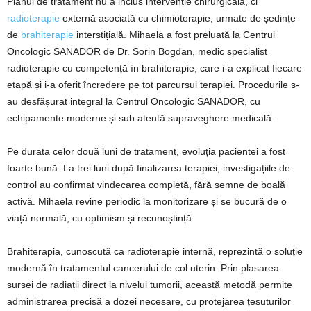
Planul de tratament nu a inclus intervenție chirurgicală, ci
radioterapie
externă asociată cu chimioterapie, urmate de ședințe
de
brahiterapie
interstițială. Mihaela a fost preluată la Centrul
Oncologic SANADOR de Dr. Sorin Bogdan, medic specialist
radioterapie cu competență în brahiterapie, care i-a explicat fiecare
etapă și i-a oferit încredere pe tot parcursul terapiei. Procedurile s-
au desfășurat integral la Centrul Oncologic SANADOR, cu
echipamente moderne și sub atentă supraveghere medicală.
Pe durata celor două luni de tratament, evoluția pacientei a fost
foarte bună. La trei luni după finalizarea terapiei, investigațiile de
control au confirmat vindecarea completă, fără semne de boală
activă. Mihaela revine periodic la monitorizare și se bucură de o
viață normală, cu optimism și recunoștință.
Brahiterapia, cunoscută ca radioterapie internă, reprezintă o soluție
modernă în tratamentul cancerului de col uterin. Prin plasarea
sursei de radiații direct la nivelul tumorii, această metodă permite
administrarea precisă a dozei necesare, cu protejarea țesuturilor