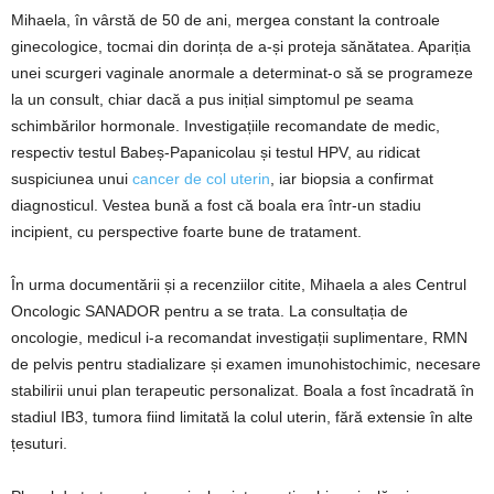
Mihaela, în vârstă de 50 de ani, mergea constant la controale
ginecologice, tocmai din dorința de a-și proteja sănătatea. Apariția
unei scurgeri vaginale anormale a determinat-o să se programeze
la un consult, chiar dacă a pus inițial simptomul pe seama
schimbărilor hormonale. Investigațiile recomandate de medic,
respectiv testul Babeș-Papanicolau și testul HPV, au ridicat
suspiciunea unui
cancer de col uterin
, iar biopsia a confirmat
diagnosticul. Vestea bună a fost că boala era într-un stadiu
incipient, cu perspective foarte bune de tratament.
În urma documentării și a recenziilor citite, Mihaela a ales Centrul
Oncologic SANADOR pentru a se trata. La consultația de
oncologie, medicul i-a recomandat investigații suplimentare, RMN
de pelvis pentru stadializare și examen imunohistochimic, necesare
stabilirii unui plan terapeutic personalizat. Boala a fost încadrată în
stadiul IB3, tumora fiind limitată la colul uterin, fără extensie în alte
țesuturi.