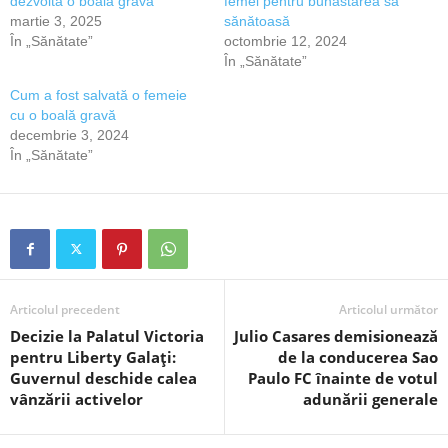
dezvolta o boală gravă
femei pentru bunăstarea sa
martie 3, 2025
sănătoasă
În „Sănătate”
octombrie 12, 2024
În „Sănătate”
Cum a fost salvată o femeie
cu o boală gravă
decembrie 3, 2024
În „Sănătate”
Articolul precedent
Articolul următor
Decizie la Palatul Victoria
Julio Casares demisionează
pentru Liberty Galați:
de la conducerea Sao
Guvernul deschide calea
Paulo FC înainte de votul
vânzării activelor
adunării generale