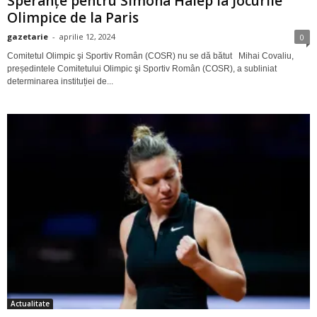
Speranțe pentru Simona Halep la Jocurile
Olimpice de la Paris
gazetarie
-
aprilie 12, 2024
0
Comitetul Olimpic şi Sportiv Român (COSR) nu se dă bătut Mihai Covaliu,
președintele Comitetului Olimpic şi Sportiv Român (COSR), a subliniat
determinarea instituției de...
Actualitate