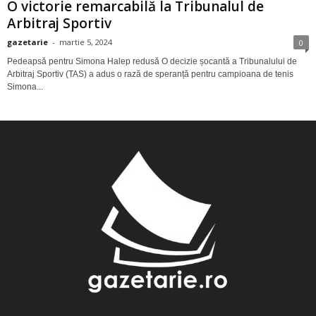
O victorie remarcabilă la Tribunalul de
Arbitraj Sportiv
gazetarie
-
martie 5, 2024
0
Pedeapsă pentru Simona Halep redusă O decizie șocantă a Tribunalului de
Arbitraj Sportiv (TAS) a adus o rază de speranță pentru campioana de tenis
Simona...