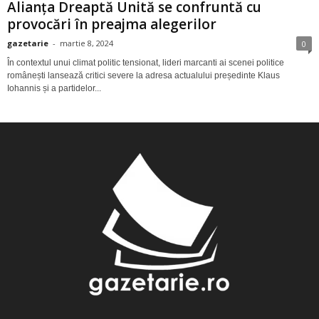
Alianța Dreaptă Unită se confruntă cu
provocări în preajma alegerilor
gazetarie
-
martie 8, 2024
0
În contextul unui climat politic tensionat, lideri marcanti ai scenei politice
românești lansează critici severe la adresa actualului președinte Klaus
Iohannis și a partidelor...