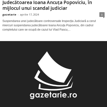
Judecătoarea Ioana Ancuța Popoviciu, în
mijlocul unui scandal judiciar
gazetarie
-
aprilie 17, 2024
0
Suspendarea unei judecătoare controversate Inspecția Judiciară a cerut
miercuri suspendarea judecătoarei Ioana Ancuța Popoviciu, din cadrul
completului care se ocupă de cazul lui Vlad Pascu,...