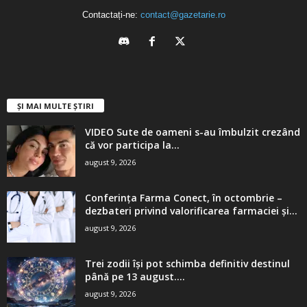
Contactați-ne:
contact@gazetarie.ro
ȘI MAI MULTE ȘTIRI
VIDEO Sute de oameni s-au îmbulzit crezând
că vor participa la...
august 9, 2026
Conferinţa Farma Conect, în octombrie –
dezbateri privind valorificarea farmaciei şi...
august 9, 2026
Trei zodii își pot schimba definitiv destinul
până pe 13 august....
august 9, 2026