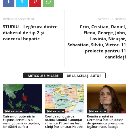
Articolul precedent
Articolul următor
STUDIU – Legătura dintre
Crin, Cristian, Daniel,
diabetul de tip 2 și
Elena, George, John,
cancerul hepatic
Lavinia, Nicușor,
Sebastian, Silviu, Victor. 11
proiecte pentru 11
candidați
ARTICOLE SIMILARE
DE LA ACELAȘI AUTOR
Știri externe
Știri externe
Știri externe
Cutremur puternic în
Coaliția condusă de
Român arestat în
Filipine. Seismul s-a
Arabia Saudită a anunțat
Germania într-un dosar
resimțit până în capitală,
vineri că 11 civili au fost
de spionaj cu presupuse
iar clădiri au fost
răniți într-un atac Houthi
legături ruse. Reacția