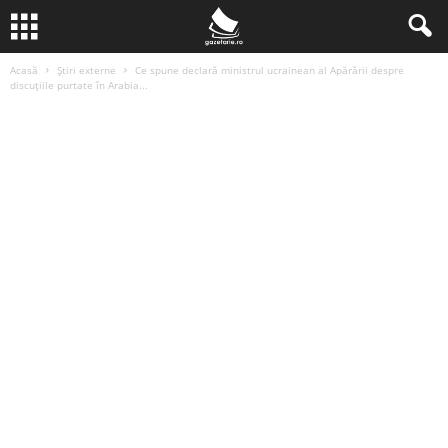
Acasă
Știri externe
Ce spune declară ministrul ucrainean al Apărării despre
discuțiile purtate în Arabia...