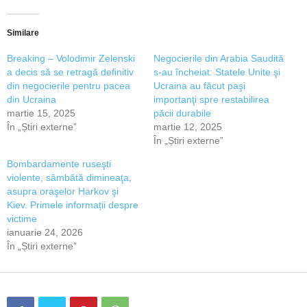
Similare
Breaking – Volodimir Zelenski
Negocierile din Arabia Saudită
a decis să se retragă definitiv
s-au încheiat: Statele Unite şi
din negocierile pentru pacea
Ucraina au făcut paşi
din Ucraina
importanţi spre restabilirea
martie 15, 2025
păcii durabile
În „Știri externe”
martie 12, 2025
În „Știri externe”
Bombardamente ruseşti
violente, sâmbătă dimineaţa,
asupra oraşelor Harkov şi
Kiev. Primele informații despre
victime
ianuarie 24, 2026
În „Știri externe”